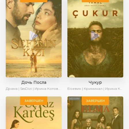
Дочь Посла
Чукур
Драма | SesDizi | Ирина Котова | AveTurk | Turok1990
Боевик | Криминал | Ирина Котова
ЗАВЕРШЕН
ЗАВЕРШЕН