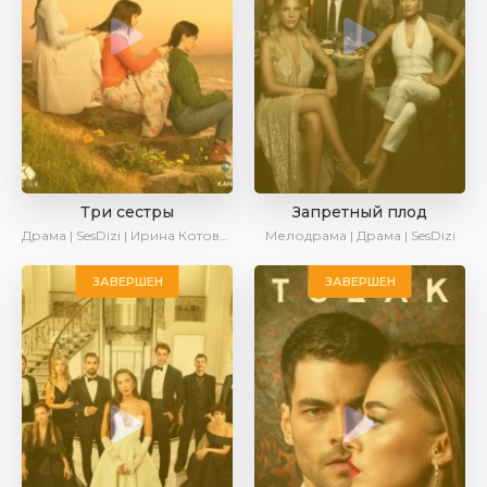
Три сестры
Запретный плод
Драма | SesDizi | Ирина Котова | AveTurk
Мелодрама | Драма | SesDizi
ЗАВЕРШЕН
ЗАВЕРШЕН