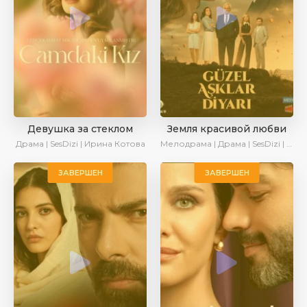
Девушка за стеклом
Земля красивой любви
Драма | SesDizi | Ирина Котова
Мелодрама | Драма | SesDizi | AlisaDirilis | Сериалы 2024
ЗАВЕРШЕН
ЗАВЕРШЕН