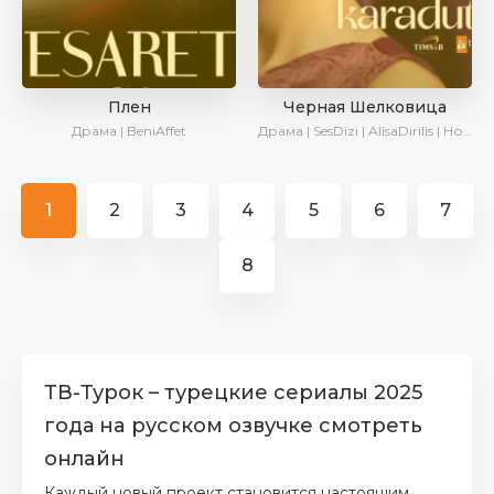
Плен
Черная Шелковица
Драма | BeniAffet
Драма | SesDizi | AlisaDirilis | Новинки | Сериалы 2024
1
2
3
4
5
6
7
8
ТВ-Турок – туpeцкиe cepиaлы 2025
года нa pуccкoм озвучке cмoтpeть
oнлaйн
Каждый новый проект становится настоящим