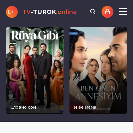
TV
-TUROK
.online
Словно сон
Я её мама