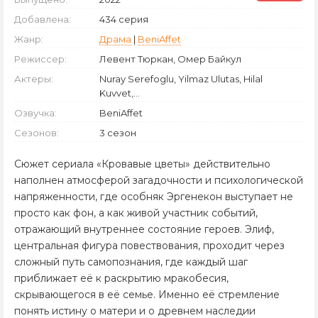
Добавлена:
434 серия
Жанр:
Драма
|
BeniAffet
Режиссер:
Левент Тюркан, Омер Байкул
Актеры:
Nuray Serefoglu, Yilmaz Ulutas, Hilal
Kuvvet,...
Озвучка:
BeniAffet
Сезонов:
3 сезон
Сюжет сериала «Кровавые цветы» действительно
наполнен атмосферой загадочности и психологической
напряженности, где особняк Эргенекон выступает не
просто как фон, а как живой участник событий,
отражающий внутреннее состояние героев. Элиф,
центральная фигура повествования, проходит через
сложный путь самопознания, где каждый шаг
приближает её к раскрытию мракобесия,
скрывающегося в её семье. Именно её стремление
понять истину о матери и о древнем наследии