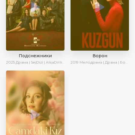
Подснежники
Ворон
2025
Драма | SesDizi | AlisaDirilis | Новинки | Сериалы 2025
2019
Мелодрама | Драма | Боевик | SesDizi | AveTurk