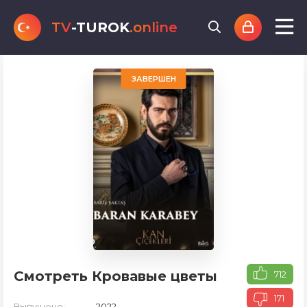
TV
-TUROK
.online
ЗАВЕРШЕН
Смотреть Кровавые цветы
712
171
Выпущено:
2022