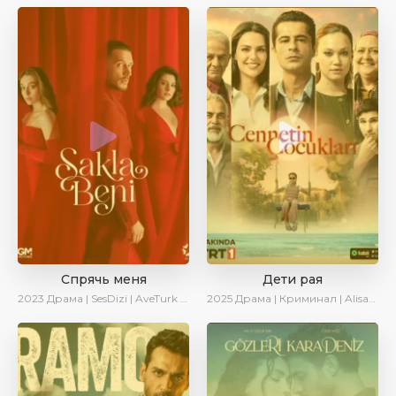
Спрячь меня
Дети рая
2023
Драма | SesDizi | AveTurk | AlisaDirilis | Сериалы 2023
2025
Драма | Криминал | AlisaDirilis | Новинки | Сериалы 2025