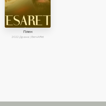
Плен
2022
Драма | BeniAffet