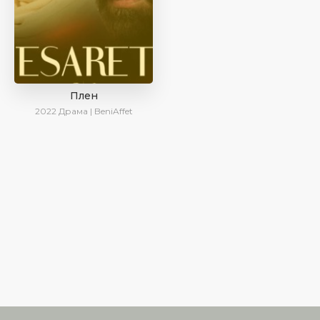
Плен
2022
Драма | BeniAffet