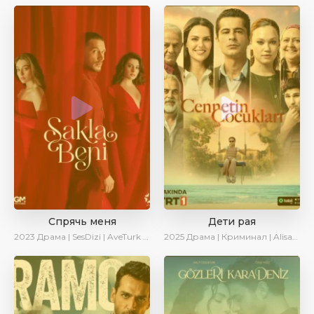
Спрячь меня
Дети рая
2023
Драма | SesDizi | AveTurk | AlisaDirilis | Сериалы 2023
2025
Драма | Криминал | AlisaDirilis | Новинки | Сериалы 2025