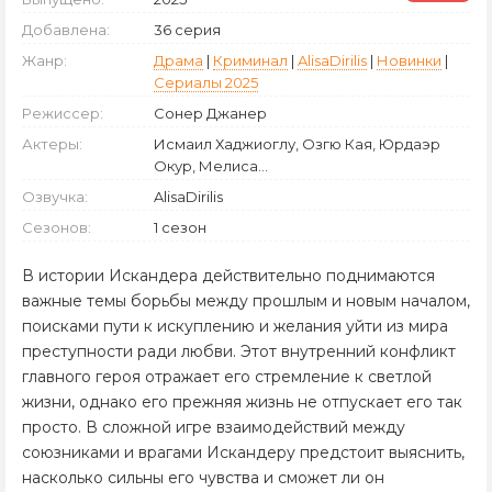
Добавлена:
36 серия
Жанр:
Драма
|
Криминал
|
AlisaDirilis
|
Новинки
|
Сериалы 2025
Режиссер:
Сонер Джанер
Актеры:
Исмаил Хаджиоглу, Озгю Кая, Юрдаэр
Окур, Мелиса...
Озвучка:
AlisaDirilis
Сезонов:
1 сезон
В истории Искандера действительно поднимаются
важные темы борьбы между прошлым и новым началом,
поисками пути к искуплению и желания уйти из мира
преступности ради любви. Этот внутренний конфликт
главного героя отражает его стремление к светлой
жизни, однако его прежняя жизнь не отпускает его так
просто. В сложной игре взаимодействий между
союзниками и врагами Искандеру предстоит выяснить,
насколько сильны его чувства и сможет ли он