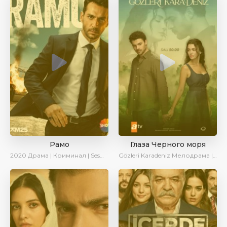
Рамо
Глаза Черного моря
2020
Драма | Криминал | SesDizi | Ирина Котова
Gözleri Karadeniz
Мелодрама | Драма | Новинки | Сериалы 2025