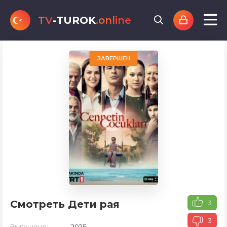
TV
-TUROK
.online
ЗАВЕРШЕН
Смотреть Дети рая
3
3
Выпущено:
2025