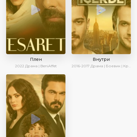
Плен
Внутри
2022
Драма | BeniAffet
2016-2017
Драма | Боевик | Криминал